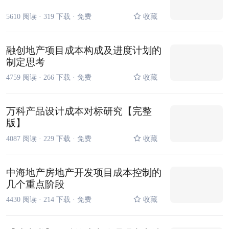
5610 阅读 ·
319 下载 ·
免费
收藏
融创地产项目成本构成及进度计划的
制定思考
4759 阅读 ·
266 下载 ·
免费
收藏
万科产品设计成本对标研究【完整
版】
4087 阅读 ·
229 下载 ·
免费
收藏
中海地产房地产开发项目成本控制的
几个重点阶段
4430 阅读 ·
214 下载 ·
免费
收藏