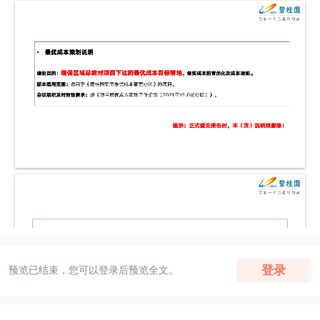
登录
预览已结束，您可以登录后预览全文。